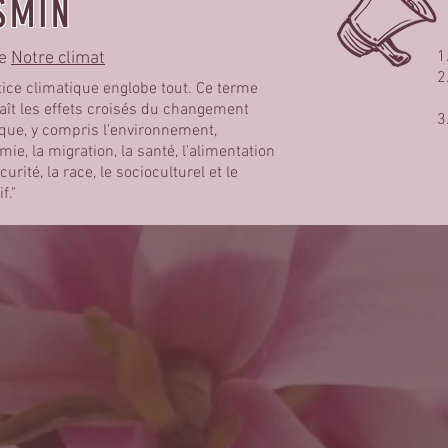
SMIN
de
Notre climat
tice climatique englobe tout. Ce terme
aît les effets croisés du changement
que, y compris l'environnement,
mie, la migration, la santé, l'alimentation
curité, la race, le socioculturel et le
f."