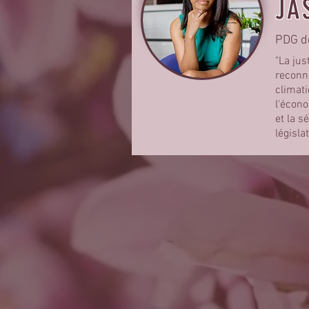
JA
PDG 
"La jus
reconn
climati
l'écono
et la sé
législati