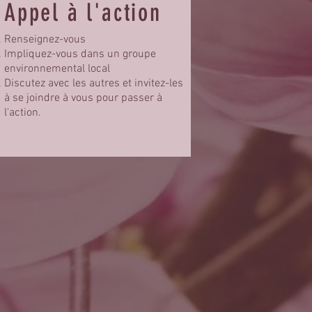
Appel à l'action
Renseignez-vous
Impliquez-vous dans un groupe
environnemental local
Discutez avec les autres et invitez-les
à se joindre à vous pour passer à
l'action.