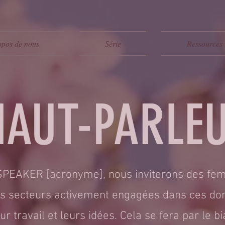
opos de nous
Série
Ressources
 HAUT-PARLE
e SPEAKER [acronyme], nous inviterons des fe
es secteurs activement engagées dans ces dom
r travail et leurs idées. Cela se fera par le b