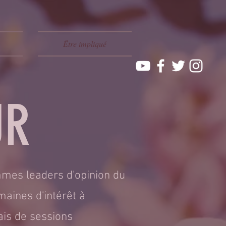
Être impliqué
UR
mmes leaders d'opinion du
aines d'intérêt à
iais de sessions