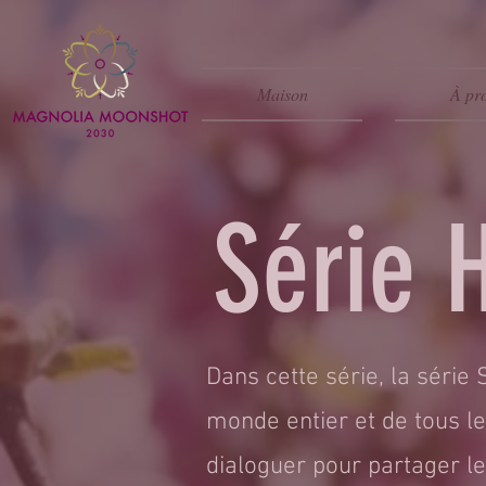
Maison
À pr
Série
Dans cette série, la séri
monde entier et de tous l
dialoguer pour partager leu