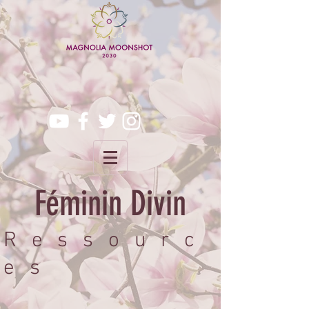
Féminin Divin
Ressourc
es