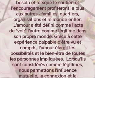
besoin et lorsque le soutien et
l'encouragement profiteront le plus
aux autres - familles, quartiers,
organisations et le monde entier.
L'amour a été défini comme l'acte
de "voir" l'autre comme légitime dans
son propre monde. Grâce à cette
expérience palpable d'être vu et
compris, l'amour élargit les
possibilités et le bien-être de toutes
les personnes impliquées. Lorsqu'ils
sont considérés comme légitimes,
nous permettons l'influence
mutuelle, la connexion et la
réciprocité. L'expansion du bien-être
social construit et renforce les
communautés, soutient et pousse les
autres à mener une vie utile et
épanouie. Les femmes sont le plus
souvent les principaux connecteurs
qui soutiennent et élargissent le
tissu social du monde dans lequel
elles vivent. Soutenir leur leadership
et leur voix peut avoir un effet