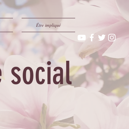
Être impliqué
 social